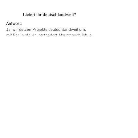
Liefert ihr deutschlandweit?
Antwort:
Ja, wir setzen Projekte deutschlandweit um,
mit Berlin als Hauptstandort. Hauptsaechlich in
Berlin und
Brandenburg, aber regelmaessig auch in
Hamburg, Muenchen, Koeln, Frankfurt,
Duesseldorf, Stuttgart
und an allen grossen deutschen
Messestandorten. Bei groesseren Auftraegen
oder
Multi-Standort-Konzepten arbeiten wir mit
mehreren Teams parallel.
.
7
Wie funktioniert die Beratung?