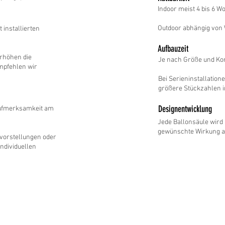
Indoor meist 4 bis 6 W
Outdoor abhängig von W
 installierten
Aufbauzeit
rhöhen die
Je nach Größe und Kom
mpfehlen wir
Bei Serieninstallation
größere Stückzahlen 
Designentwicklung
 Aufmerksamkeit am
Jede Ballonsäule wird 
gewünschte Wirkung a
ktvorstellungen oder
ndividuellen