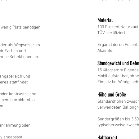
Material
100 Prozent Naturkaut
 wenig Platz benötigen
TÜV-zertifiziert.
Ergänzt durch Folienb
 oder als Wegweiser im
Akzente.
wir Farben und
neue Kollektionen an.
Standgewicht und Befe
​15 Kilogramm Eigenge
Mobil aufstellbar, ohn
gangsbereich und
Einsatz bei Windgesch
res stattfindet.
Höhe und Größe
oder kontrastreiche
 abends problemlos
Standardhöhen zwische
en.
verwendeten Ballongr
Sondergrößen bis 3,50 
typischerweise zwisch
nenrahmung oder
Haltbarkeit
ty angepasst.