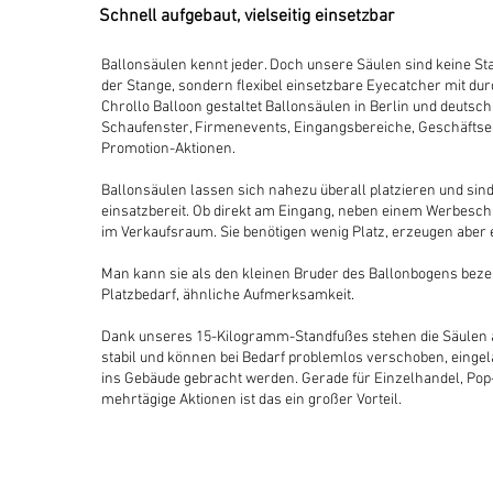
Schnell aufgebaut, vielseitig einsetzbar
Ballonsäulen kennt jeder. Doch unsere Säulen sind keine S
der Stange, sondern flexibel einsetzbare Eyecatcher mit d
Chrollo Balloon gestaltet Ballonsäulen in Berlin und deutsch
Schaufenster, Firmenevents, Eingangsbereiche, Geschäfts
Promotion-Aktionen.
Ballonsäulen lassen sich nahezu überall platzieren und sind
einsatzbereit. Ob direkt am Eingang, neben einem Werbesch
im Verkaufsraum. Sie benötigen wenig Platz, erzeugen aber e
Man kann sie als den kleinen Bruder des Ballonbogens bez
Platzbedarf, ähnliche Aufmerksamkeit.
Dank unseres 15-Kilogramm-Standfußes stehen die Säulen
stabil und können bei Bedarf problemlos verschoben, eingel
ins Gebäude gebracht werden. Gerade für Einzelhandel, Pop
mehrtägige Aktionen ist das ein großer Vorteil.