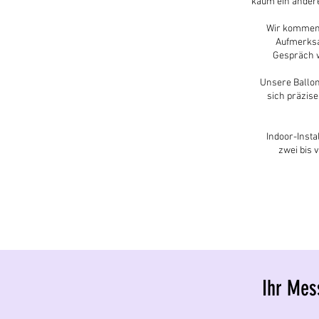
kaum ein andere
Wir kommen 
Aufmerksam
Gespräch wi
Unsere Ballon
sich präzis
Indoor-Insta
zwei bis 
Ihr Mess