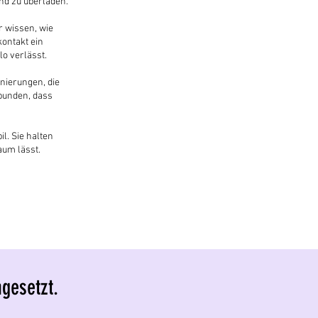
nd zu ü
berladen.
 wissen, wie
kontakt ein
lo verlässt.
nierungen, die
bunden, dass
l. Sie halten
aum lässt.
mgesetzt.