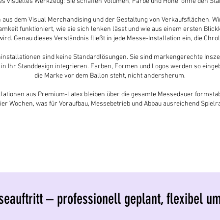
s visuelles Werkzeug: Sie schaffen Volumen, Farbe und Höhe, ohne den Sta
aus dem Visual Merchandising und der Gestaltung von Verkaufsflächen. Wir
keit funktioniert, wie sie sich lenken lässt und wie aus einem ersten Blick
rd. Genau dieses Verständnis fließt in jede Messe-Installation ein, die Chrol
installationen sind keine Standardlösungen. Sie sind markengerechte Insze
e in Ihr Standdesign integrieren. Farben, Formen und Logos werden so einge
die Marke vor dem Ballon steht, nicht andersherum.
llationen aus Premium-Latex bleiben über die gesamte Messedauer formstabi
vier Wochen, was für Voraufbau, Messebetrieb und Abbau ausreichend Spielr
eauftritt – professionell geplant, flexibel u