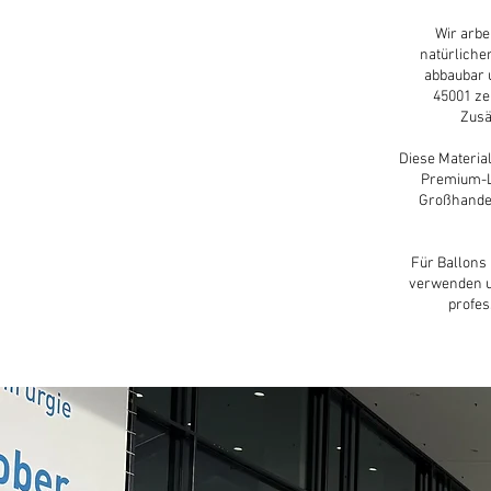
Wir arbe
natürliche
abbaubar u
45001 ze
Zusä
Diese Materia
Premium-La
Großhandel
Für Ballons 
verwenden u
profes