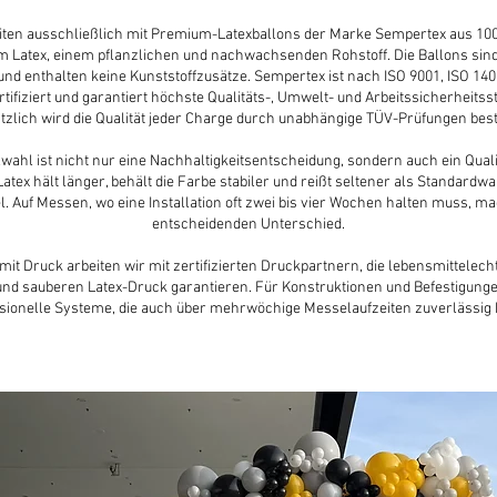
iten ausschließlich mit Premium-Latexballons der Marke Sempertex aus 10
m Latex, einem pflanzlichen und nachwachsenden Rohstoff. Die Ballons sind
nd enthalten keine Kunststoffzusätze. Sempertex ist nach ISO 9001, ISO 14
rtifiziert und garantiert höchste Qualitäts-, Umwelt- und Arbeitssicherheitss
tzlich wird die Qualität jeder Charge durch unabhängige TÜV-Prüfungen bestä
lwahl ist nicht nur eine Nachhaltigkeitsentscheidung, sondern auch ein Qual
tex hält länger, behält die Farbe stabiler und reißt seltener als Standardw
. Auf Messen, wo eine Installation oft zwei bis vier Wochen halten muss, ma
entscheidenden Unterschied.
mit Druck arbeiten wir mit zertifizierten Druckpartnern, die lebensmittelech
nd sauberen Latex-Druck garantieren. Für Konstruktionen und Befestigunge
sionelle Systeme, die auch über mehrwöchige Messelaufzeiten zuverlässig 