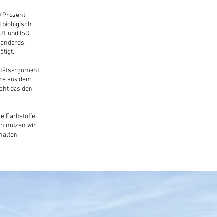
0 Prozent
 biologisch
001 und ISO
tandards.
tigt.
itätsargument.
are aus dem
cht das den
te Farbstoffe
n nutzen wir
halten.