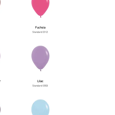
Fuchsia
Standard (012)
r
Lilac
Standard (050)