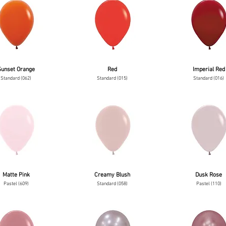
Sunset Orange
Red
Imperial Red
Standard (062)
Standard (015)
Standard (016)
Matte Pink
Creamy Blush
Dusk Rose
Pastel (609)
Standard (058)
Pastel (110)