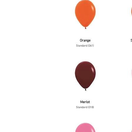
Orange
Standard (061)
Merlot
Standard (018)