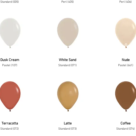
Standard (005)
Perl (405)
Perl (406)
Dusk Cream
White Sand
Nude
Pastel (107)
Standard (071)
Pastel (661)
Terracotta
Latte
Coffee
Standard (072)
Standard (073)
Standard (074)