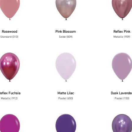
Rosewood
Pink Blossom
Reflex Pink
Standard (010)
Seide (809)
Metallic (909)
eflex Fuchsia
Matte Lilac
Dusk Lavende
Metallic (912)
Pastel (650)
Pastel (150)