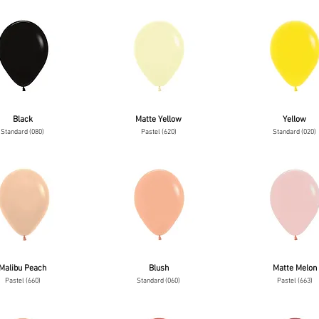
Black
Matte Yellow
Yellow
Standard (080)
Pastel (620)
Standard (020)
Malibu Peach
Blush
Matte Melon
Pastel (660)
Standard (060)
Pastel (663)