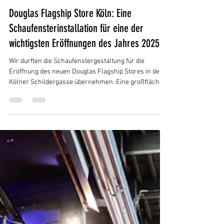
Michael Stein
28. Mai
4 Min. Lesezeit
Projekte
Douglas Flagship Store Köln: Eine
Schaufensterinstallation für eine der
wichtigsten Eröffnungen des Jahres 2025
Wir durften die Schaufenstergestaltung für die
Eröffnung des neuen Douglas Flagship Stores in der
Kölner Schildergasse übernehmen. Eine großflächige
Balloninstallation in zarten Türkis- und Mintnuancen,
die das visuelle CI von Douglas aufgreift und das
Schaufenster für die dreitägige Eröffnungsphase im
November 2025 in Szene setzt. Die Schildergasse ist
nicht irgendeine Einkaufsstraße. Wer dort eröffnet,
eröffnet vor einem der größten Publika des deutschen
Einzelhandels. Und