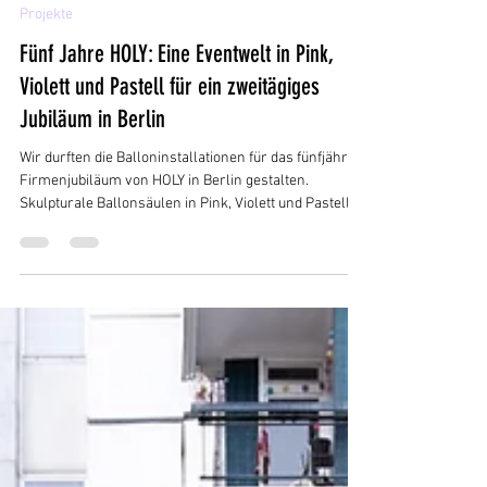
Michael Stein
28. Mai
4 Min. Lesezeit
Projekte
Fünf Jahre HOLY: Eine Eventwelt in Pink,
Violett und Pastell für ein zweitägiges
Jubiläum in Berlin
Wir durften die Balloninstallationen für das fünfjährige
Firmenjubiläum von HOLY in Berlin gestalten.
Skulpturale Ballonsäulen in Pink, Violett und Pastell,
ein zentrales Bühnenbild rund um das Holy Logo und
eine Eventwelt, die zur Energie der Marke passt.
Realisiert in enger Zusammenarbeit mit Phoenix
Berlin. Fünf Jahre sind in der Startup-Welt eine lange
Zeit. In dieser Zeit hat HOLY aus einer Idee dreier
Freunde in einer Berliner WG eine Marke gemacht, die